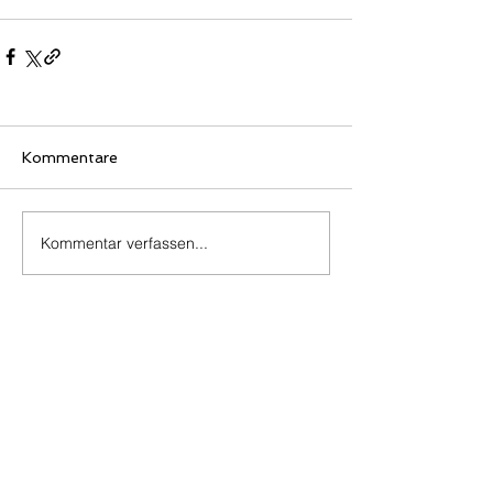
Kommentare
Kommentar verfassen...
©
2010-2025
Überruhrer
Bürgerschaft e.V.
Impressum