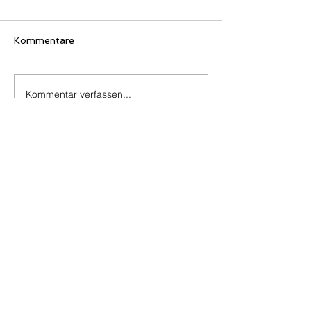
Kommentare
Kommentar verfassen...
©
2010-2025
Überruhrer
Bürgerschaft e.V.
Impressum