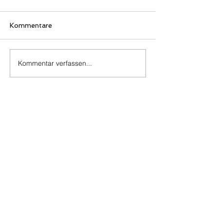
Kommentare
Kommentar verfassen...
©
2010-2025
Überruhrer
Bürgerschaft e.V.
Impressum